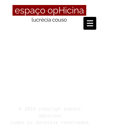
espaço opHicina
lucrécia couso
© 2016 copyrigt espaço
ophicina
todos os direitos reservados